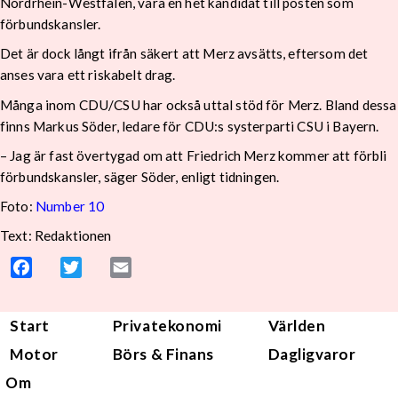
Nordrhein-Westfalen, vara en het kandidat till posten som
förbundskansler.
Det är dock långt ifrån säkert att Merz avsätts, eftersom det
anses vara ett riskabelt drag.
Många inom CDU/CSU har också uttal stöd för Merz. Bland dessa
finns Markus Söder, ledare för CDU:s systerparti CSU i Bayern.
– Jag är fast övertygad om att Friedrich Merz kommer att förbli
förbundskansler, säger Söder, enligt tidningen.
Foto:
Number 10
Text: Redaktionen
Facebook
Twitter
Email
Start
Privatekonomi
Världen
Motor
Börs & Finans
Dagligvaror
Om