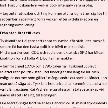
löst. Förbundskanslern verkar dock inte själv vara orolig.
– Jag antar att saker och ting kommer att ha lugnat ner sig lite till
september, sade Merz förra veckan, efter jättebråket om en
regeringsombildning.
Från stabilitet till kaos
Tyskland har tidigare setts som en symbol för stabilitet, men på
senare tid har den tyska politiken blivit mer kaotisk.
Mittenpartier som CDU och socialdemokratiska SPD har bildat
koalition för att hålla AfD borta från makten.
– Jämfört med 1970- och 1980-talen har Tyskland upplevt
relativt liten politisk stabilitet under ganska lång tid nu. Men
enligt de normer som gäller i många andra europeiska länder, kan
man också säga att Tyskland helt enkelt har kommit dit andra har
varit länge, säger Kai Arzheimer, professor i statsvetenskap vid
universitetet i Mainz, till tidningen.
Om Merz tvingas bort så anses Hendrik Wüst, ministerpresident i