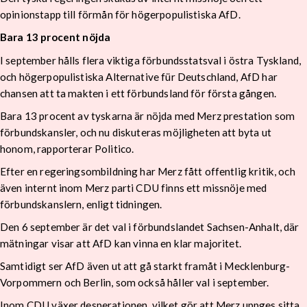
opinionstapp till förmån för högerpopulistiska AfD.
Bara 13 procent nöjda
I september hålls flera viktiga förbundsstatsval i östra Tyskland,
och högerpopulistiska Alternative für Deutschland, AfD har
chansen att ta makten i ett förbundsland för första gången.
Bara 13 procent av tyskarna är nöjda med Merz prestation som
förbundskansler, och nu diskuteras möjligheten att byta ut
honom, rapporterar Politico.
Efter en regeringsombildning har Merz fått offentlig kritik, och
även internt inom Merz parti CDU finns ett missnöje med
förbundskanslern, enligt tidningen.
Den 6 september är det val i förbundslandet Sachsen-Anhalt, där
mätningar visar att AfD kan vinna en klar majoritet.
Samtidigt ser AfD även ut att gå starkt framåt i Mecklenburg-
Vorpommern och Berlin, som också håller val i september.
Inom CDU växer desperationen, vilket gör att Merz uppges sitta