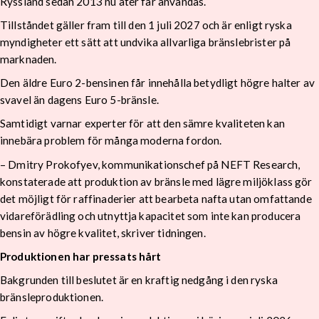
Ryssland sedan 2013 nu åter får användas.
Tillståndet gäller fram till den 1 juli 2027 och är enligt ryska
myndigheter ett sätt att undvika allvarliga bränslebrister på
marknaden.
Den äldre Euro 2-bensinen får innehålla betydligt högre halter av
svavel än dagens Euro 5-bränsle.
Samtidigt varnar experter för att den sämre kvaliteten kan
innebära problem för många moderna fordon.
– Dmitry Prokofyev, kommunikationschef på NEFT Research,
konstaterade att produktion av bränsle med lägre miljöklass gör
det möjligt för raffinaderier att bearbeta nafta utan omfattande
vidareförädling och utnyttja kapacitet som inte kan producera
bensin av högre kvalitet, skriver tidningen.
Produktionen har pressats hårt
Bakgrunden till beslutet är en kraftig nedgång i den ryska
bränsleproduktionen.