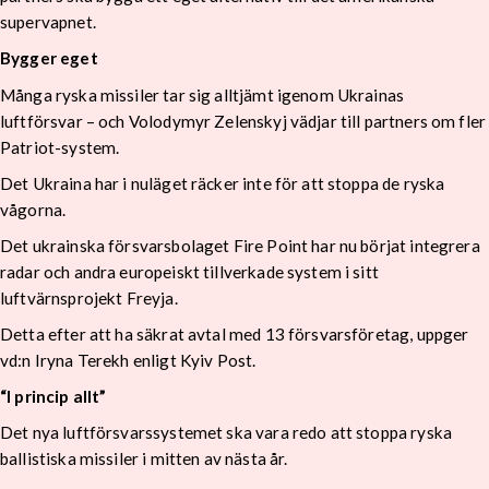
supervapnet.
Bygger eget
Många ryska missiler tar sig alltjämt igenom Ukrainas
luftförsvar – och Volodymyr Zelenskyj vädjar till partners om fler
Patriot-system.
Det Ukraina har i nuläget räcker inte för att stoppa de ryska
vågorna.
Det ukrainska försvarsbolaget Fire Point har nu börjat integrera
radar och andra europeiskt tillverkade system i sitt
luftvärnsprojekt Freyja.
Detta efter att ha säkrat avtal med 13 försvarsföretag, uppger
vd:n Iryna Terekh enligt Kyiv Post.
“I princip allt”
Det nya luftförsvarssystemet ska vara redo att stoppa ryska
ballistiska missiler i mitten av nästa år.