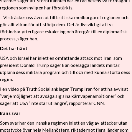
Starmer säger att Storbritannien har en rad defensiva förmågor i
regionen som nyligen har förstärkts.
– Vi sträcker oss även ut till brittiska medborgare i regionen och
gör allt vi kan för att stödja dem. Det är livsviktigt att vi
förhindrar ytterligare eskalering och återgår till en diplomatisk
process, säger han.
Det har hänt
USA och Israel har inlett en omfattande attack mot Iran, som
president Donald Trump säger kan ödelägga landets militär,
utplåna dess militära program och till och med kunna störta dess
regim.
I en video på Truth Social anklagar Trump Iran för att ha avvisat
”varje möjlighet att avsäga sig sina kärnvapenambitioner” och
säger att USA ”inte står ut längre”, rapporterar CNN.
Irans svar
Som svar har den iranska regimen inlett en våg av attacker utan
motstycke över hela Mellanöstern, riktade mot flera länder som