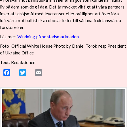
– Försvar mot ballistiska missiler är något som kunde ha räddat
liv på dem som dog i dag. Det är mycket viktigt att våra partners
inser att dröjsmål med leveranser eller ovillighet att överföra
luftvärn mot ballistiska robotar leder till sådana fruktansvärda
förstörelser.
Läs mer:
Vändning på bostadsmarknaden
Foto:
Official White House Photo by Daniel Torok resp President
of Ukraine Office
Text: Redaktionen
Facebook
Twitter
Email