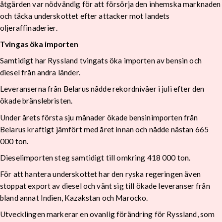
åtgärden var nödvändig för att försörja den inhemska marknaden
och täcka underskottet efter attacker mot landets
oljeraffinaderier.
Tvingas öka importen
Samtidigt har Ryssland tvingats öka importen av bensin och
diesel från andra länder.
Leveranserna från Belarus nådde rekordnivåer i juli efter den
ökade bränslebristen.
Under årets första sju månader ökade bensinimporten från
Belarus kraftigt jämfört med året innan och nådde nästan 665
000 ton.
Dieselimporten steg samtidigt till omkring 418 000 ton.
För att hantera underskottet har den ryska regeringen även
stoppat export av diesel och vänt sig till ökade leveranser från
bland annat Indien, Kazakstan och Marocko.
Utvecklingen markerar en ovanlig förändring för Ryssland, som