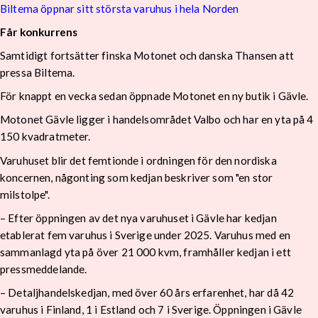
Biltema öppnar sitt största varuhus i hela Norden
Får konkurrens
Samtidigt fortsätter finska Motonet och danska Thansen att
pressa Biltema.
För knappt en vecka sedan öppnade Motonet en ny butik i Gävle.
Motonet Gävle ligger i handelsområdet Valbo och har en yta på 4
150 kvadratmeter.
Varuhuset blir det femtionde i ordningen för den nordiska
koncernen, någonting som kedjan beskriver som "en stor
milstolpe".
– Efter öppningen av det nya varuhuset i Gävle har kedjan
etablerat fem varuhus i Sverige under 2025. Varuhus med en
sammanlagd yta på över 21 000 kvm, framhåller kedjan i ett
pressmeddelande.
– Detaljhandelskedjan, med över 60 års erfarenhet, har då 42
varuhus i Finland, 1 i Estland och 7 i Sverige. Öppningen i Gävle