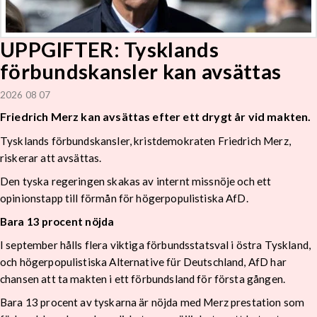
UPPGIFTER: Tysklands
förbundskansler kan avsättas
2026 08 07
Friedrich Merz kan avsättas efter ett drygt år vid makten.
Tysklands förbundskansler, kristdemokraten Friedrich Merz,
riskerar att avsättas.
Den tyska regeringen skakas av internt missnöje och ett
opinionstapp till förmån för högerpopulistiska AfD.
Bara 13 procent nöjda
I september hålls flera viktiga förbundsstatsval i östra Tyskland,
och högerpopulistiska Alternative für Deutschland, AfD har
chansen att ta makten i ett förbundsland för första gången.
Bara 13 procent av tyskarna är nöjda med Merz prestation som