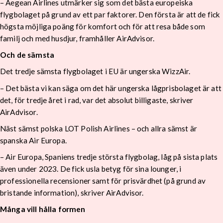
– Aegean Airlines utmärker sig som det bästa europeiska
flygbolaget på grund av ett par faktorer. Den första är att de fick
högsta möjliga poäng för komfort och för att resa både som
familj och med husdjur, framhåller AirAdvisor.
Och de sämsta
Det tredje sämsta flygbolaget i EU är ungerska WizzAir.
– Det bästa vi kan säga om det här ungerska lågprisbolaget är att
det, för tredje året i rad, var det absolut billigaste, skriver
AirAdvisor.
Näst sämst polska LOT Polish Airlines – och allra sämst är
spanska Air Europa.
– Air Europa, Spaniens tredje största flygbolag, låg på sista plats
även under 2023. De fick usla betyg för sina lounger, i
professionella recensioner samt för prisvärdhet (på grund av
bristande information), skriver AirAdvisor.
Många vill hålla formen