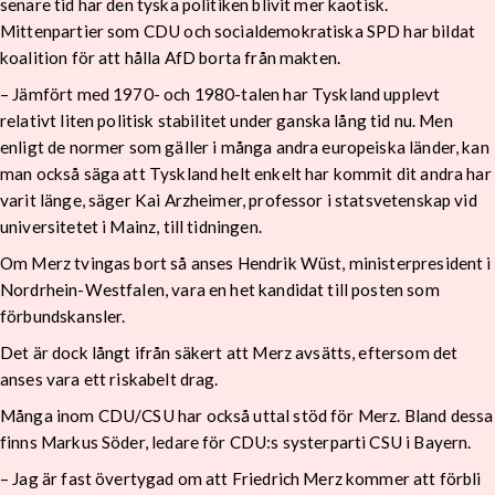
senare tid har den tyska politiken blivit mer kaotisk.
Mittenpartier som CDU och socialdemokratiska SPD har bildat
koalition för att hålla AfD borta från makten.
– Jämfört med 1970- och 1980-talen har Tyskland upplevt
relativt liten politisk stabilitet under ganska lång tid nu. Men
enligt de normer som gäller i många andra europeiska länder, kan
man också säga att Tyskland helt enkelt har kommit dit andra har
varit länge, säger Kai Arzheimer, professor i statsvetenskap vid
universitetet i Mainz, till tidningen.
Om Merz tvingas bort så anses Hendrik Wüst, ministerpresident i
Nordrhein-Westfalen, vara en het kandidat till posten som
förbundskansler.
Det är dock långt ifrån säkert att Merz avsätts, eftersom det
anses vara ett riskabelt drag.
Många inom CDU/CSU har också uttal stöd för Merz. Bland dessa
finns Markus Söder, ledare för CDU:s systerparti CSU i Bayern.
– Jag är fast övertygad om att Friedrich Merz kommer att förbli