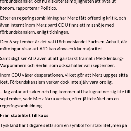
förbundskansler, och nu diskuteras möjligheten att byta ut
honom, rapporterar Politico.
Efter en regeringsombildning har Merz fått offentlig kritik, och
även internt inom Merz parti CDU finns ett missnöje med
förbundskanslern, enligt tidningen.
Den 6 september är det val i förbundslandet Sachsen-Anhalt, där
mätningar visar att AfD kan vinna en klar majoritet.
Samtidigt ser AfD även ut att gå starkt framåt i Mecklenburg-
Vorpommern och Berlin, som också håller val i september.
Inom CDU växer desperationen, vilket gör att Merz uppges sitta
löst. Förbundskanslern verkar dock inte själv vara orolig.
– Jag antar att saker och ting kommer att ha lugnat ner sig lite till
september, sade Merz förra veckan, efter jättebråket om en
regeringsombildning.
Från stabilitet till kaos
Tyskland har tidigare setts som en symbol för stabilitet, men på