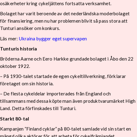
osäkerheter kring cykeljättens fortsatta verksamhet.
Bolaget har varit beroende av det nederländska moderbolaget
för finansiering, men nu har problemen blivit så pass stora att
Tunturi ansöker om konkurs.
Läs mer:
Ukraina bygger eget supervapen
Tunturis historia
Bröderna Aarne och Eero Harkke grundade bolaget i Åbo den 22
oktober 1922.
– På 1930-talet startade de egen cykeltillverkning, förklarar
företaget om sin historia.
– De flesta cykeldelar importerades från England och
tillsammans med dessa köpte man även produktvarumärket High
Land. Detta förfinskades till Tunturi.
Starkt 80-tal
Kampanjen ”Finland cyklar” på 80-talet samlade vid sin start en
mängd olika aktörer för att arbeta för cykelfrämjandet.