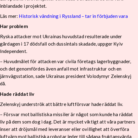
inblandade i projektet.
Läs mer:
Historisk vändning i Ryssland – tar in förbjuden vara
Har problem
Ryska attacker mot Ukrainas huvudstad resulterade under
gårdagen i 17 dödsfall och dussintals skadade, uppger Kyiv
Independent.
– Huvudmålet för attacken var civila företags lagerbyggnader,
och det genomfördes även anfall mot infrastruktur och en
järnvägsstation, sade Ukrainas president Volodymyr Zelenskyj
då.
Hade räddat liv
Zelenskyj underströk att bättre luftförsvar hade räddat liv.
– Försvar mot ballistiska missiler är något som kunde ha räddat
liv på dem som dog i dag. Det är mycket viktigt att våra partners
inser att dröjsmål med leveranser eller ovillighet att överföra
luftvärn mot ballistiska robotar leder till sådana fruktansvärda