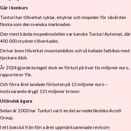
Går i konkurs
Tunturi har tillverkat cyklar, elcyklar och mopeder för såväl den
finska som den svenska marknaden.
Den mest kända mopedmodellen var kanske Tunturi Automat, där
400 000 stycken tillverkades.
De har även tillverkat mountainbikes och så kallade fatbikes med
tjockare däck.
År 2024 gjorde bolaget dock en förlust på över tio miljoner euro,
rapporterar Yle.
Och förra året landade förlusten på 12 miljoner euro –
motsvarande drygt 131 miljoner kronor.
Utländsk ägare
Sedan år 2003 har Tunturi varit en del av nederländska Accell
Group.
I ett bokslut från förra året uppmärksammade revisorn