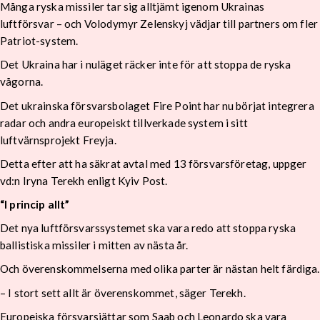
Många ryska missiler tar sig alltjämt igenom Ukrainas
luftförsvar – och Volodymyr Zelenskyj vädjar till partners om fler
Patriot-system.
Det Ukraina har i nuläget räcker inte för att stoppa de ryska
vågorna.
Det ukrainska försvarsbolaget Fire Point har nu börjat integrera
radar och andra europeiskt tillverkade system i sitt
luftvärnsprojekt Freyja.
Detta efter att ha säkrat avtal med 13 försvarsföretag, uppger
vd:n Iryna Terekh enligt Kyiv Post.
“I princip allt”
Det nya luftförsvarssystemet ska vara redo att stoppa ryska
ballistiska missiler i mitten av nästa år.
Och överenskommelserna med olika parter är nästan helt färdiga.
– I stort sett allt är överenskommet, säger Terekh.
Europeiska försvarsjättar som Saab och Leonardo ska vara