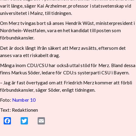
varit länge, säger Kai Arzheimer, professor i statsvetenskap vid
universitetet i Mainz, till tidningen.
Om Merz tvingas bort så anses Hendrik Wüst, ministerpresident i
Nordrhein-Westfalen, vara en het kandidat till posten som
förbundskansler.
Det är dock långt ifrån säkert att Merz avsätts, eftersom det
anses vara ett riskabelt drag.
Många inom CDU/CSU har också uttal stöd för Merz. Bland dessa
finns Markus Söder, ledare för CDU:s systerparti CSU i Bayern.
– Jag är fast övertygad om att Friedrich Merz kommer att förbli
förbundskansler, säger Söder, enligt tidningen.
Foto:
Number 10
Text: Redaktionen
Facebook
Twitter
Email