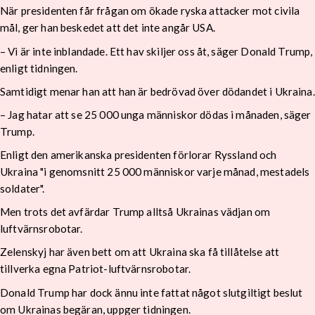
När presidenten får frågan om ökade ryska attacker mot civila
mål, ger han beskedet att det inte angår USA.
– Vi är inte inblandade. Ett hav skiljer oss åt, säger Donald Trump,
enligt tidningen.
Samtidigt menar han att han är bedrövad över dödandet i Ukraina.
– Jag hatar att se 25 000 unga människor dödas i månaden, säger
Trump.
Enligt den amerikanska presidenten förlorar Ryssland och
Ukraina "i genomsnitt 25 000 människor varje månad, mestadels
soldater".
Men trots det avfärdar Trump alltså Ukrainas vädjan om
luftvärnsrobotar.
Zelenskyj har även bett om att Ukraina ska få tillåtelse att
tillverka egna Patriot-luftvärnsrobotar.
Donald Trump har dock ännu inte fattat något slutgiltigt beslut
om Ukrainas begäran, uppger tidningen.