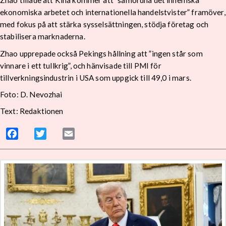
Zhao tillade att Kina kommer att ”samordna det inhemska
ekonomiska arbetet och internationella handelstvister” framöver,
med fokus på att stärka sysselsättningen, stödja företag och
stabilisera marknaderna.
Zhao upprepade också Pekings hållning att ”ingen står som
vinnare i ett tullkrig”, och hänvisade till PMI för
tillverkningsindustrin i USA som uppgick till 49,0 i mars.
Foto: D. Nevozhai
Text: Redaktionen
Facebook
Twitter
Email