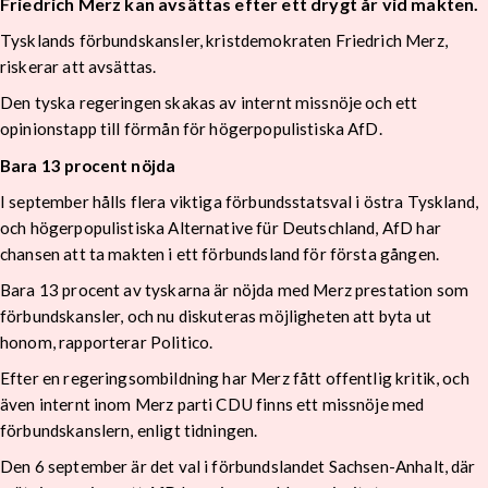
Friedrich Merz kan avsättas efter ett drygt år vid makten.
Tysklands förbundskansler, kristdemokraten Friedrich Merz,
riskerar att avsättas.
Den tyska regeringen skakas av internt missnöje och ett
opinionstapp till förmån för högerpopulistiska AfD.
Bara 13 procent nöjda
I september hålls flera viktiga förbundsstatsval i östra Tyskland,
och högerpopulistiska Alternative für Deutschland, AfD har
chansen att ta makten i ett förbundsland för första gången.
Bara 13 procent av tyskarna är nöjda med Merz prestation som
förbundskansler, och nu diskuteras möjligheten att byta ut
honom, rapporterar Politico.
Efter en regeringsombildning har Merz fått offentlig kritik, och
även internt inom Merz parti CDU finns ett missnöje med
förbundskanslern, enligt tidningen.
Den 6 september är det val i förbundslandet Sachsen-Anhalt, där