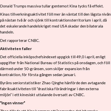
Donald Trumps massiva tullar gentemot Kina tycks få effekt.
Kinas tillverkningsaktivitet föll mer än väntat till den lägsta nivån
på nästan två år och sjönk till kontraktionsterritorium i april, då
det eskalerande handelskriget med USA skadar den bilaterala
handeln.
Det rapporterar CNBC.
Aktiviteten faller
Det officiella inköpschefsindexet uppgick till 49,0 i april, enligt
uppgifter från National Bureau of Statistics på onsdagen, och föll
därmed under 50-gränsen, som skiljer expansion från
kontraktion, för första gången sedan januari.
Byråns seniorstatistiker Zhao Qinghe hänförde den avtagande
fabriksaktiviteten till ”drastiska förändringar i den externa
miljön” i ett kinesiskt uttalande översatt av CNBC.
“Ingen vinner”