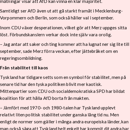
mätningar visar att AfD kan vinna en klar majoritet.
Samtidigt ser AfD även ut att gå starkt framåt i Mecklenburg-
Vorpommern och Berlin, som också håller val i september.
Inom CDU växer desperationen, vilket gör att Merz uppges sitta
löst. Förbundskanslern verkar dock inte själv vara orolig.
– Jag antar att saker och ting kommer att ha lugnat ner sig lite till
september, sade Merz förra veckan, efter jättebråket om en
regeringsombildning.
Från stabilitet till kaos
Tyskland har tidigare setts som en symbol för stabilitet, men på
senare tid har den tyska politiken blivit mer kaotisk.
Mittenpartier som CDU och socialdemokratiska SPD har bildat
koalition för att hålla AfD borta från makten.
– Jämfört med 1970- och 1980-talen har Tyskland upplevt
relativt liten politisk stabilitet under ganska lång tid nu. Men
enligt de normer som gäller i många andra europeiska länder, kan
man också säga att Tyskland helt enkelt har kommit dit andra har