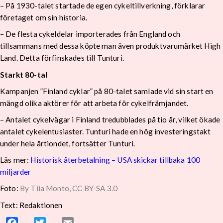
– På 1930-talet startade de egen cykeltillverkning, förklarar
företaget om sin historia.
– De flesta cykeldelar importerades från England och
tillsammans med dessa köpte man även produktvarumärket High
Land. Detta förfinskades till Tunturi.
Starkt 80-tal
Kampanjen ”Finland cyklar” på 80-talet samlade vid sin start en
mängd olika aktörer för att arbeta för cykelfrämjandet.
– Antalet cykelvägar i Finland tredubblades på tio år, vilket ökade
antalet cykelentusiaster. Tunturi hade en hög investeringstakt
under hela årtiondet, fortsätter Tunturi.
Läs mer:
Historisk återbetalning – USA skickar tillbaka 100
miljarder
Foto:
By Tiia Monto, CC BY-SA 3.0
Text: Redaktionen
Facebook
Twitter
Email