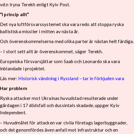
vd:n Iryna Terekh enligt Kyiv Post.
“I princip allt”
Det nya luftförsvarssystemet ska vara redo att stoppa ryska
ballistiska missiler i mitten av nästa år.
Och överenskommelserna med olika parter är nästan helt färdiga.
– I stort sett allt är överenskommet, säger Terekh.
Europeiska försvarsjättar som Saab och Leonardo ska vara
inblandade i projektet.
Läs mer:
Historisk vändning i Ryssland – tar in förbjuden vara
Har problem
Ryska attacker mot Ukrainas huvudstad resulterade under
gårdagen i 17 dödsfall och dussintals skadade, uppger Kyiv
Independent.
– Huvudmålet för attacken var civila företags lagerbyggnader,
och det genomfördes även anfall mot infrastruktur och en