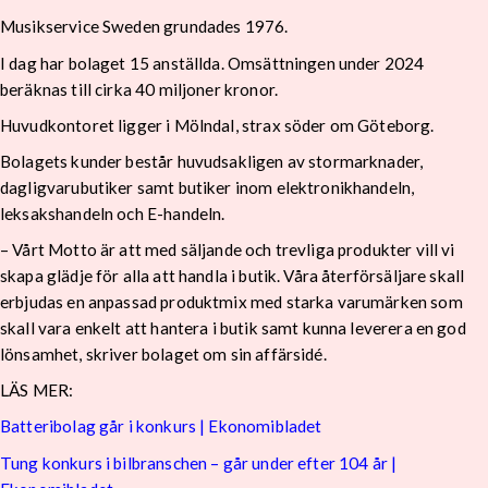
Musikservice Sweden grundades 1976.
I dag har bolaget 15 anställda. Omsättningen under 2024
beräknas till cirka 40 miljoner kronor.
Huvudkontoret ligger i Mölndal, strax söder om Göteborg.
Bolagets kunder består huvudsakligen av stormarknader,
dagligvarubutiker samt butiker inom elektronikhandeln,
leksakshandeln och E-handeln.
– Vårt Motto är att med säljande och trevliga produkter vill vi
skapa glädje för alla att handla i butik. Våra återförsäljare skall
erbjudas en anpassad produktmix med starka varumärken som
skall vara enkelt att hantera i butik samt kunna leverera en god
lönsamhet, skriver bolaget om sin affärsidé.
LÄS MER:
Batteribolag går i konkurs | Ekonomibladet
Tung konkurs i bilbranschen – går under efter 104 år |