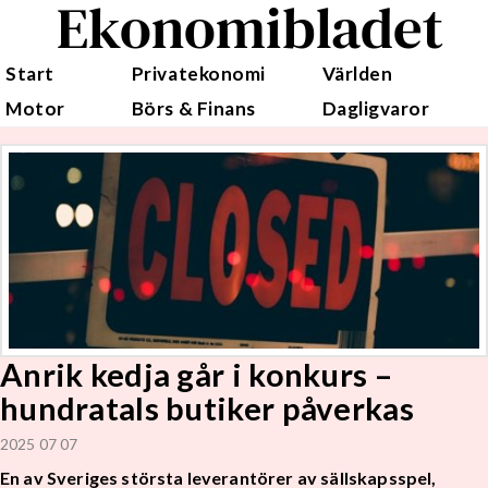
Ekonomibladet
Start
Privatekonomi
Världen
Motor
Börs & Finans
Dagligvaror
Anrik kedja går i konkurs –
hundratals butiker påverkas
2025 07 07
En av Sveriges största leverantörer av sällskapsspel,