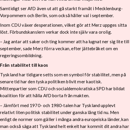
Samtidigt ser AfD även ut att gå starkt framåt i Mecklenburg-
Vorpommern och Berlin, som också håller val i september.
Inom CDU växer desperationen, vilket gör att Merz uppges sitta
löst. Förbundskanslern verkar dock inte själv vara orolig.
– Jag antar att saker och ting kommer att ha lugnat ner sig lite till
september, sade Merz förra veckan, efter jättebråket om en
regeringsombildning.
Från stabilitet till kaos
Tyskland har tidigare setts som en symbol för stabilitet, men på
senare tid har den tyska politiken blivit mer kaotisk.
Mittenpartier som CDU och socialdemokratiska SPD har bildat
koalition för att hålla AfD borta från makten.
– Jämfört med 1970- och 1980-talen har Tyskland upplevt
relativt liten politisk stabilitet under ganska lång tid nu. Men
enligt de normer som gäller i många andra europeiska länder, kan
man också säga att Tyskland helt enkelt har kommit dit andra har