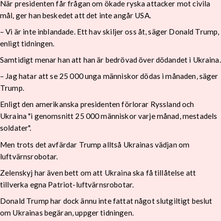
När presidenten får frågan om ökade ryska attacker mot civila
mål, ger han beskedet att det inte angår USA.
– Vi är inte inblandade. Ett hav skiljer oss åt, säger Donald Trump,
enligt tidningen.
Samtidigt menar han att han är bedrövad över dödandet i Ukraina.
– Jag hatar att se 25 000 unga människor dödas i månaden, säger
Trump.
Enligt den amerikanska presidenten förlorar Ryssland och
Ukraina "i genomsnitt 25 000 människor varje månad, mestadels
soldater".
Men trots det avfärdar Trump alltså Ukrainas vädjan om
luftvärnsrobotar.
Zelenskyj har även bett om att Ukraina ska få tillåtelse att
tillverka egna Patriot-luftvärnsrobotar.
Donald Trump har dock ännu inte fattat något slutgiltigt beslut
om Ukrainas begäran, uppger tidningen.