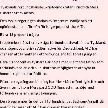
Tysklands förbundskansler, kristdemokraten Friedrich Merz,
riskerar att avsättas.
Den tyska regeringen skakas av internt missnöje och ett
opinionstapp till förmån för högerpopulistiska AfD.
Bara 13 procent nöjda
I september hålls flera viktiga förbundsstatsval i östra Tyskland,
och högerpopulistiska Alternative für Deutschland, AfD har
chansen att ta makten i ett förbundsland för första gången.
Bara 13 procent av tyskarna är nöjda med Merz prestation som
förbundskansler, och nu diskuteras möjligheten att byta ut
honom, rapporterar Politico.
Efter en regeringsombildning har Merz fått offentlig kritik, och
även internt inom Merz parti CDU finns ett missnöje med
förbundskanslern, enligt tidningen.
Den 6 september är det val i förbundslandet Sachsen-Anhalt, där
mätningar visar att AfD kan vinna en klar majoritet.