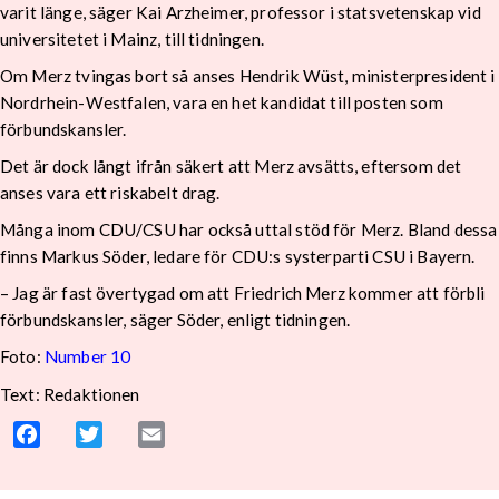
varit länge, säger Kai Arzheimer, professor i statsvetenskap vid
universitetet i Mainz, till tidningen.
Om Merz tvingas bort så anses Hendrik Wüst, ministerpresident i
Nordrhein-Westfalen, vara en het kandidat till posten som
förbundskansler.
Det är dock långt ifrån säkert att Merz avsätts, eftersom det
anses vara ett riskabelt drag.
Många inom CDU/CSU har också uttal stöd för Merz. Bland dessa
finns Markus Söder, ledare för CDU:s systerparti CSU i Bayern.
– Jag är fast övertygad om att Friedrich Merz kommer att förbli
förbundskansler, säger Söder, enligt tidningen.
Foto:
Number 10
Text: Redaktionen
Facebook
Twitter
Email