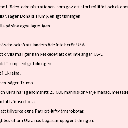
mot Biden-administrationen, som gav ett stort militärt och ekonom
lar, säger Donald Trump, enligt tidningen.
la på sina egna lager igen.
hävdar också att landets öde inte berör USA.
 civila mål, ger han beskedet att det inte angår USA.
nald Trump, enligt tidningen.
 i Ukraina.
den, säger Trump.
och Ukraina "i genomsnitt 25 000 människor varje månad, mestadel
m luftvärnsrobotar.
 att tillverka egna Patriot-luftvärnsrobotar.
gt beslut om Ukrainas begäran, uppger tidningen.