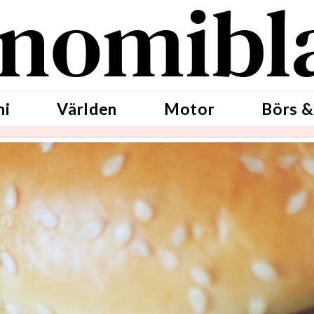
nomibl
mi
Världen
Motor
Börs &