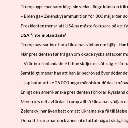
Trump upprepar samtidigt sin sedan länge kända kritik 
– Biden gav Zelenskyj ammunition för 300 miljarder dol
Presidenten menar att USA nu måste fokusera på att fyl
USA ”inte inblandade”
Trump avvisar inte bara Ukrainas vädjan om hjälp. Han 
När presidenten får frågan om ökade ryska attacker mot
– Vi är inte inblandade. Ett hav skiljer oss åt, säger Do
Samtidigt menar han att han är bedrövad över dödandet
– Jag hatar att se 25 000 unga människor dödas i måna
Enligt den amerikanska presidenten förlorar Ryssland 
Men trots det avfärdar Trump alltså Ukrainas vädjan o
Zelenskyj har även bett om att Ukraina ska få tillåtelse
Donald Trump har dock ännu inte fattat något slutgilti