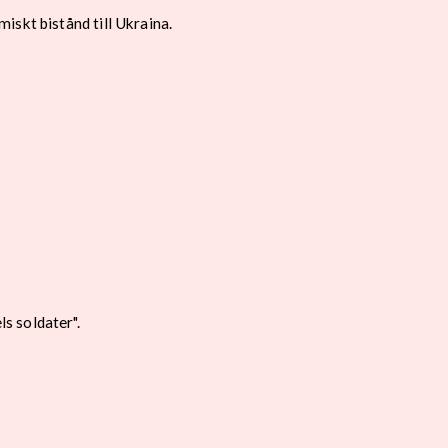
iskt bistånd till Ukraina.
s soldater".