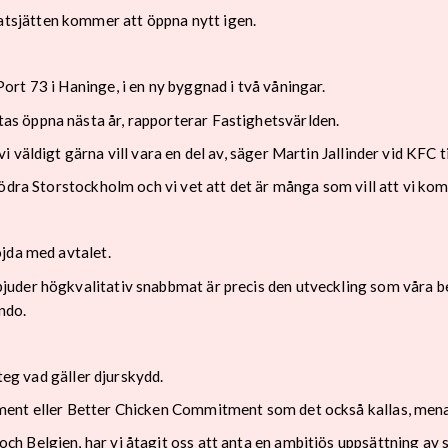
sjätten kommer att öppna nytt igen.
rt 73 i Haninge, i en ny byggnad i två våningar.
s öppna nästa år, rapporterar Fastighetsvärlden.
väldigt gärna vill vara en del av, säger Martin Jallinder vid KFC t
södra Storstockholm och vi vet att det är många som vill att vi ko
jda med avtalet.
uder högkvalitativ snabbmat är precis den utveckling som våra b
ndo.
teg vad gäller djurskydd.
ment eller Better Chicken Commitment som det också kallas, mena
 Belgien, har vi åtagit oss att anta en ambitiös uppsättning av s