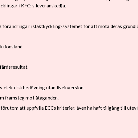
kycklingar i KFC: s leveranskedja.
förändringar i slaktkyckling-systemet för att möta deras grund
uktionsland.
ärdsresultat.
v elektrisk bedövning utan liveinversion.
g om framsteg mot åtaganden.
utom att uppfylla ECCs kriterier, även ha haft tillgång till utevi