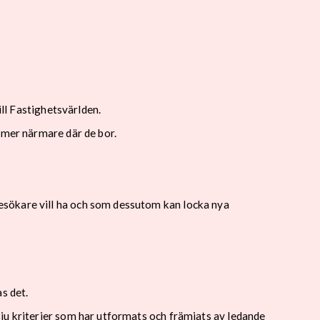
ill Fastighetsvärlden.
mmer närmare där de bor.
esökare vill ha och som dessutom kan locka nya
s det.
ju kriterier som har utformats och främjats av ledande