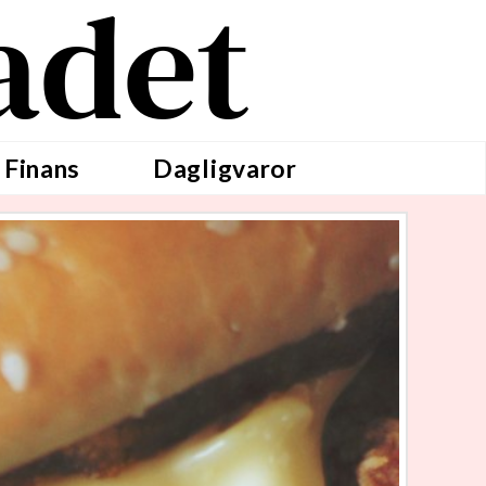
adet
 Finans
Dagligvaror