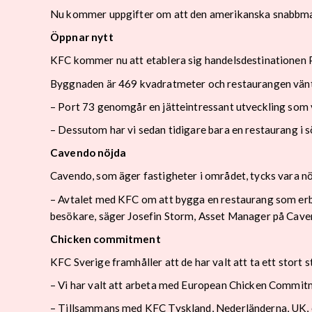
Nu kommer uppgifter om att den amerikanska snabbmat
Öppnar nytt
KFC kommer nu att etablera sig handelsdestinationen Po
Byggnaden är 469 kvadratmeter och restaurangen vänta
– Port 73 genomgår en jätteintressant utveckling som vi 
– Dessutom har vi sedan tidigare bara en restaurang i 
Cavendo nöjda
Cavendo, som äger fastigheter i området, tycks vara nö
– Avtalet med KFC om att bygga en restaurang som erbj
besökare, säger Josefin Storm, Asset Manager på Cave
Chicken commitment
KFC Sverige framhåller att de har valt att ta ett stort s
– Vi har valt att arbeta med European Chicken Commit
– Tillsammans med KFC Tyskland, Nederländerna, UK, och