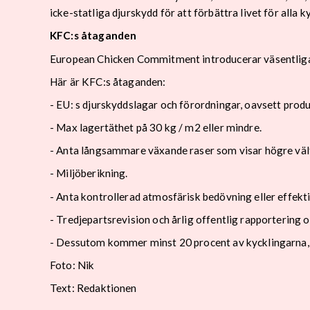
icke-statliga djurskydd för att förbättra livet för alla 
KFC:s åtaganden
European Chicken Commitment introducerar väsentliga 
Här är KFC:s åtaganden:
- EU: s djurskyddslagar och förordningar, oavsett prod
- Max lagertäthet på 30 kg / m2 eller mindre.
- Anta långsammare växande raser som visar högre välf
- Miljöberikning.
- Anta kontrollerad atmosfärisk bedövning eller effekti
- Tredjepartsrevision och årlig offentlig rapporterin
- Dessutom kommer minst 20 procent av kycklingarna, för
Foto: Nik
Text: Redaktionen