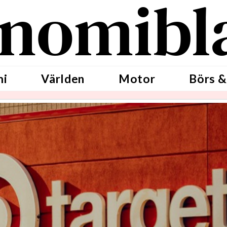
nomibl
mi
Världen
Motor
Börs &