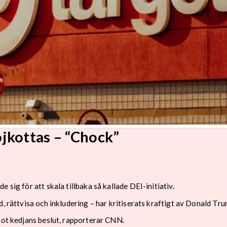
jkottas – “Chock”
 sig för att skala tillbaka så kallade DEI-initiativ.
, rättvisa och inkludering – har kritiserats kraftigt av Donald Tr
mot kedjans beslut, rapporterar CNN.