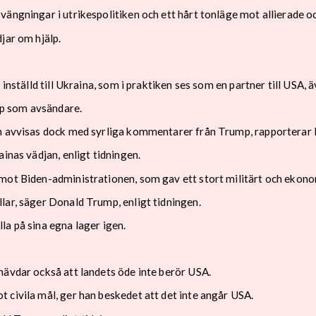
ängningar i utrikespolitiken och ett hårt tonläge mot allierade oc
jar om hjälp.
inställd till Ukraina, som i praktiken ses som en partner till USA, 
p som avsändare.
an avvisas dock med syrliga kommentarer från Trump, rapporterar 
inas vädjan, enligt tidningen.
mot Biden-administrationen, som gav ett stort militärt och ekonom
lar, säger Donald Trump, enligt tidningen.
la på sina egna lager igen.
hävdar också att landets öde inte berör USA.
 civila mål, ger han beskedet att det inte angår USA.