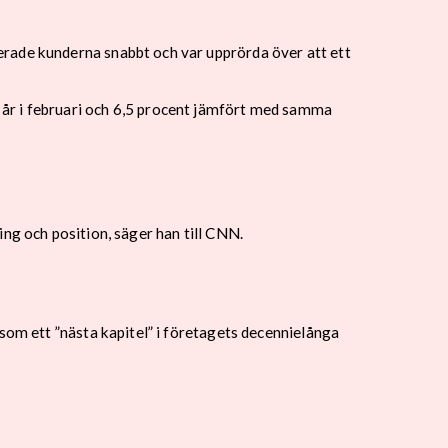
erade kunderna snabbt och var upprörda över att ett
 år i februari och 6,5 procent jämfört med samma
ng och position, säger han till CNN.
som ett ”nästa kapitel” i företagets decennielånga