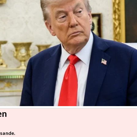
en
isande.