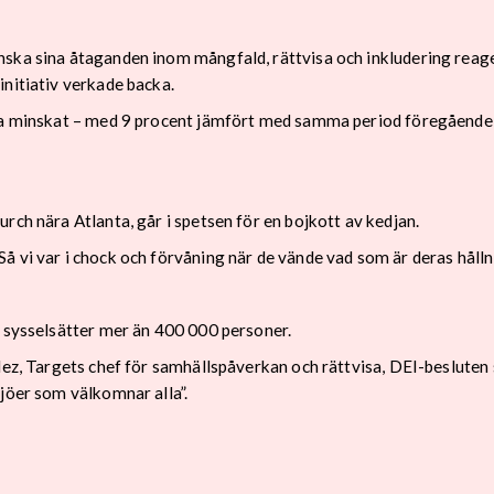
nska sina åtaganden inom mångfald, rättvisa och inkludering reag
initiativ verkade backa.
rna minskat – med 9 procent jämfört med samma period föregående
rch nära Atlanta, går i spetsen för en bojkott av kedjan.
 vi var i chock och förvåning när de vände vad som är deras hållni
h sysselsätter mer än 400 000 personer.
dez, Targets chef för samhällspåverkan och rättvisa, DEI-besluten 
jöer som välkomnar alla”.