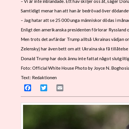
– Vi är inte inblandade. Ett hav skiljer oss åt, säger Do
Samtidigt menar han att han är bedrövad över dödandet
– Jag hatar att se 25 000 unga människor dödas i måna
Enligt den amerikanska presidenten förlorar Ryssland 
Men trots det avfärdar Trump alltså Ukrainas vädjan o
Zelenskyj har även bett om att Ukraina ska få tillåtelse
Donald Trump har dock ännu inte fattat något slutgilti
Foto: Official White House Photo by Joyce N. Boghosi
Text: Redaktionen
Facebook
Twitter
Email