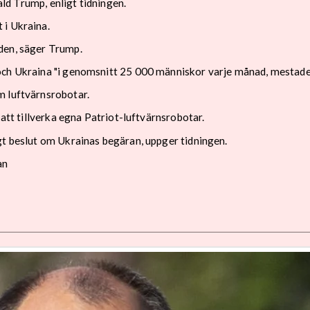
nald Trump, enligt tidningen.
 i Ukraina.
den, säger Trump.
och Ukraina "i genomsnitt 25 000 människor varje månad, mestadel
m luftvärnsrobotar.
 att tillverka egna Patriot-luftvärnsrobotar.
gt beslut om Ukrainas begäran, uppger tidningen.
an