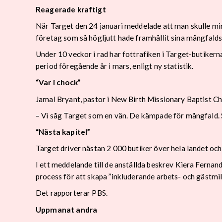
Reagerade kraftigt
När Target den 24 januari meddelade att man skulle mi
företag som så högljutt hade framhållit sina mångfalds
Under 10 veckor i rad har fottrafiken i Target-butike
period föregående år i mars, enligt ny statistik.
“Var i chock”
Jamal Bryant, pastor i New Birth Missionary Baptist Chu
– Vi såg Target som en vän. De kämpade för mångfald. Så
“Nästa kapitel”
Target driver nästan 2 000 butiker över hela landet oc
I ett meddelande till de anställda beskrev Kiera Fernan
process för att skapa ”inkluderande arbets- och gästmil
Det rapporterar PBS.
Uppmanat andra