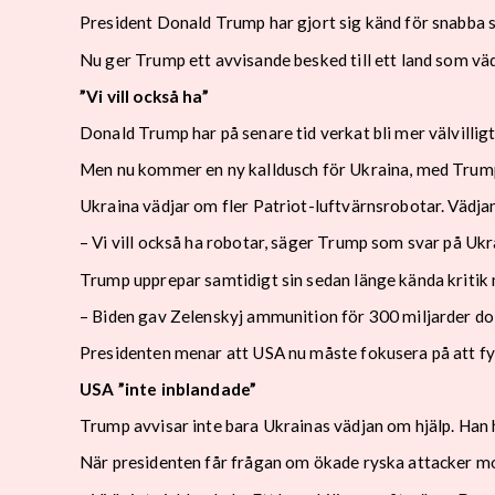
President Donald Trump har gjort sig känd för snabba sv
Nu ger Trump ett avvisande besked till ett land som väd
”Vi vill också ha”
Donald Trump har på senare tid verkat bli mer välvilligt 
Men nu kommer en ny kalldusch för Ukraina, med Trum
Ukraina vädjar om fler Patriot-luftvärnsrobotar. Vädj
– Vi vill också ha robotar, säger Trump som svar på Ukra
Trump upprepar samtidigt sin sedan länge kända kritik 
– Biden gav Zelenskyj ammunition för 300 miljarder dol
Presidenten menar att USA nu måste fokusera på att fyl
USA ”inte inblandade”
Trump avvisar inte bara Ukrainas vädjan om hjälp. Han 
När presidenten får frågan om ökade ryska attacker mot