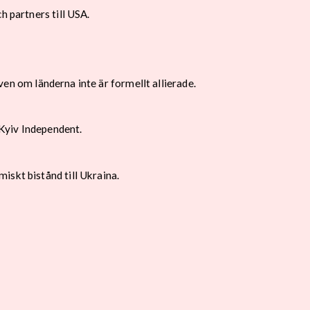
h partners till USA.
även om länderna inte är formellt allierade.
Kyiv Independent.
iskt bistånd till Ukraina.