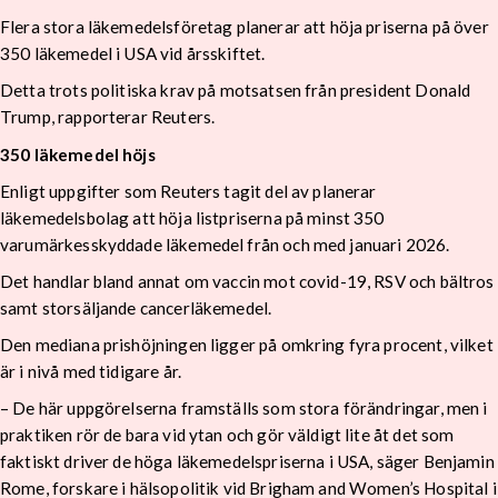
Flera stora läkemedelsföretag planerar att höja priserna på över
350 läkemedel i USA vid årsskiftet.
Detta trots politiska krav på motsatsen från president Donald
Trump, rapporterar Reuters.
350 läkemedel höjs
Enligt uppgifter som Reuters tagit del av planerar
läkemedelsbolag att höja listpriserna på minst 350
varumärkesskyddade läkemedel från och med januari 2026.
Det handlar bland annat om vaccin mot covid-19, RSV och bältros
samt storsäljande cancerläkemedel.
Den mediana prishöjningen ligger på omkring fyra procent, vilket
är i nivå med tidigare år.
– De här uppgörelserna framställs som stora förändringar, men i
praktiken rör de bara vid ytan och gör väldigt lite åt det som
faktiskt driver de höga läkemedelspriserna i USA, säger Benjamin
Rome, forskare i hälsopolitik vid Brigham and Women’s Hospital i