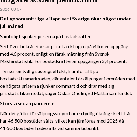
2026 08 07
Det genomsnittliga villapriset i Sverige ökar något under
juli månad.
Samtidigt sjunker priserna på bostadsrätter.
Sett över hela året visar prisutvecklingen på villor en uppgång
med 4,6 procent, enligt en färsk mätning från Svensk
Mäklarstatistik. För bostadsrätter är uppgången 3,4 procent.
– Vi ser en tydlig säsongseffekt, framför allt på
bostadsrättsmarknaden, där antalet försäljningar i områden med
de högsta priserna sjunker sommartid och drar med sig
prisstatistiken nedåt, säger Oskar Öholm, vd Mäklarsamfundet.
Största sedan pandemin
När det gäller försäljningsvolym har en tydlig ökning skett. I år
har 46 500 bostäder sålts, vilket kan jämföras med 2025 då
41 600 bostäder hade sålts vid samma tidpunkt.