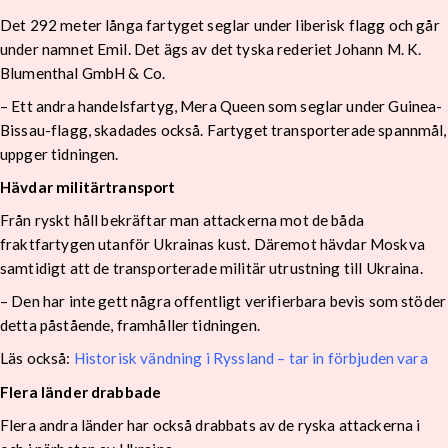
Det 292 meter långa fartyget seglar under liberisk flagg och går
under namnet Emil. Det ägs av det tyska rederiet Johann M. K.
Blumenthal GmbH & Co.
– Ett andra handelsfartyg, Mera Queen som seglar under Guinea-
Bissau-flagg, skadades också. Fartyget transporterade spannmål,
uppger tidningen.
Hävdar militärtransport
Från ryskt håll bekräftar man attackerna mot de båda
fraktfartygen utanför Ukrainas kust. Däremot hävdar Moskva
samtidigt att de transporterade militär utrustning till Ukraina.
– Den har inte gett några offentligt verifierbara bevis som stöder
detta påstående, framhåller tidningen.
Läs också:
Historisk vändning i Ryssland – tar in förbjuden vara
Flera länder drabbade
Flera andra länder har också drabbats av de ryska attackerna i