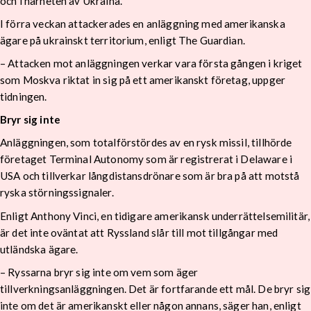
och i närheten av Ukraina.
I förra veckan attackerades en anläggning med amerikanska
ägare på ukrainskt territorium, enligt The Guardian.
– Attacken mot anläggningen verkar vara första gången i kriget
som Moskva riktat in sig på ett amerikanskt företag, uppger
tidningen.
Bryr sig inte
Anläggningen, som totalförstördes av en rysk missil, tillhörde
företaget Terminal Autonomy som är registrerat i Delaware i
USA och tillverkar långdistansdrönare som är bra på att motstå
ryska störningssignaler.
Enligt Anthony Vinci, en tidigare amerikansk underrättelsemilitär,
är det inte oväntat att Ryssland slår till mot tillgångar med
utländska ägare.
– Ryssarna bryr sig inte om vem som äger
tillverkningsanläggningen. Det är fortfarande ett mål. De bryr sig
inte om det är amerikanskt eller någon annans, säger han, enligt