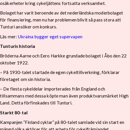
osäkerheter kring cykeljättens fortsatta verksamhet.
Bolaget har varit beroende av det nederländska moderbolaget
för finansiering, men nu har problemen blivit så pass stora att
Tunturi ansöker om konkurs.
Läs mer:
Ukraina bygger eget supervapen
Tunturis historia
Bröderna Aarne och Eero Harkke grundade bolaget i Åbo den 22
oktober 1922.
– På 1930-talet startade de egen cykeltillverkning, förklarar
företaget om sin historia.
– De flesta cykeldelar importerades från England och
tillsammans med dessa köpte man även produktvarumärket High
Land. Detta förfinskades till Tunturi.
Starkt 80-tal
Kampanjen ”Finland cyklar” på 80-talet samlade vid sin start en
mängd olika aktörer för att arbeta för cykelfrämjandet.