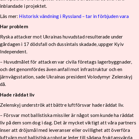
inblandade i projektet.
Läs mer:
Historisk vändning i Ryssland – tar in förbjuden vara
Har problem
Ryska attacker mot Ukrainas huvudstad resulterade under
gårdagen i 17 dödsfall och dussintals skadade, uppger Kyiv
Independent.
– Huvudmålet för attacken var civila företags lagerbyggnader,
och det genomfördes även anfall mot infrastruktur och en
järnvägsstation, sade Ukrainas president Volodymyr Zelenskyj
då.
Hade räddat liv
Zelenskyj underströk att bättre luftförsvar hade räddat liv.
– Försvar mot ballistiska missiler är något som kunde ha räddat
liv på dem som dog i dag. Det är mycket viktigt att våra partners
inser att dröjsmål med leveranser eller ovillighet att överföra
luftvärn mot ballistiska robotar leder till sådana fruktansvärda