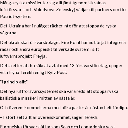
Många ryska missiler tar sig alltjämt igenom Ukrainas
luftförsvar – och Volodymyr Zelenskyj vädjar till partners om fler
Patriot-system.
Det Ukraina har i nuläget räcker inte för att stoppa de ryska
vågorna.
Det ukrainska försvarsbolaget Fire Point har nu börjat integrera
radar och andra europeiskt tillverkade system i sitt
luftvärnsprojekt Freyja.
Detta efter att ha säkrat avtal med 13 försvarsföretag, uppger
vd:n Iryna Terekh enligt Kyiv Post.
“I princip allt”
Det nya luftförsvarssystemet ska vara redo att stoppa ryska
ballistiska missiler i mitten av nästa år.
Och överenskommelserna med olika parter är nästan helt färdiga.
– I stort sett allt är överenskommet, säger Terekh.
Europeiska försvarsjättar som Saab och Leonardo ska vara