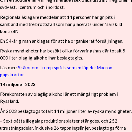
Offren bodde eller var registrerade i sex olika distrikt i regionen: i
sydväst, i centrum och i nordost.
Regionala åklagare meddelar att 14 personer har gripits i
samband med tre brottsfall som har placerats under "särskild
kontroll".
En 54-årig man anklagas för att ha organiserat försäljningen.
Ryska myndigheter har besökt olika förvaringshus där totalt 5
000 liter olaglig alkohol har beslagtagits.
Läs mer:
Skämt om Trump sprids som en löpeld: Macron
gapskrattar
14 miljoner 2023
Förekomsten av olaglig alkohol är ett mångårigt problem i
Ryssland.
År 2023 beslagtogs totalt 14 miljoner liter av ryska myndigheter.
– Sextioåtta illegala produktionsplatser stängdes, och 252
utrustningsdelar, inklusive 26 tappningslinjer, beslagtogs förra